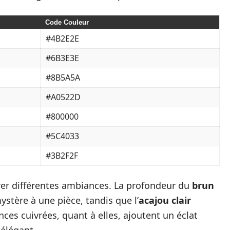
Code Couleur
#4B2E2E
#6B3E3E
#8B5A5A
#A0522D
#800000
#5C4033
#3B2F2F
rer différentes ambiances. La profondeur du
brun
stère à une pièce, tandis que l’
acajou clair
ces cuivrées, quant à elles, ajoutent un éclat