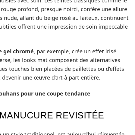
hoisies avec soin. Les teintes classiques comme le
e rouge profond, presque noirci, confère une allure
s nude, allant du beige rosé au laiteux, continuent
subtiles offrent une impression de soin impeccable
Le
gel chromé
, par exemple, crée un effet irisé
nverse, les looks mat composent des alternatives
s touches bien placées de paillettes ou d’effets
devenir une œuvre d’art à part entière.
 Louhans pour une coupe tendance
H MANUCURE REVISITÉE
un style traditionnel, est aujourd’hui réinventée