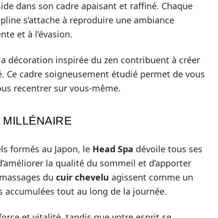
ide dans son cadre apaisant et raffiné. Chaque
cipline s’attache à reproduire une ambiance
te et à l’évasion.
la décoration inspirée du zen contribuent à créer
té. Ce cadre soigneusement étudié permet de vous
ous recentrer sur vous-même.
L MILLÉNAIRE
ls formés au Japon, le
Head Spa
dévoile tous ses
 d’améliorer la qualité du sommeil et d’apporter
s massages du
cuir chevelu
agissent comme un
ons accumulées tout au long de la journée.
rce et vitalité, tandis que votre esprit se